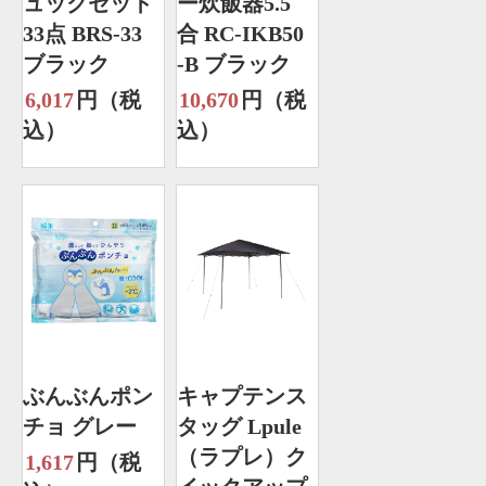
ュックセット
ー炊飯器5.5
33点 BRS-33
合 RC-IKB50
ブラック
-B ブラック
6,017
円（税
10,670
円（税
込）
込）
ぶんぶんポン
キャプテンス
チョ グレー
タッグ Lpule
（ラプレ）ク
1,617
円（税