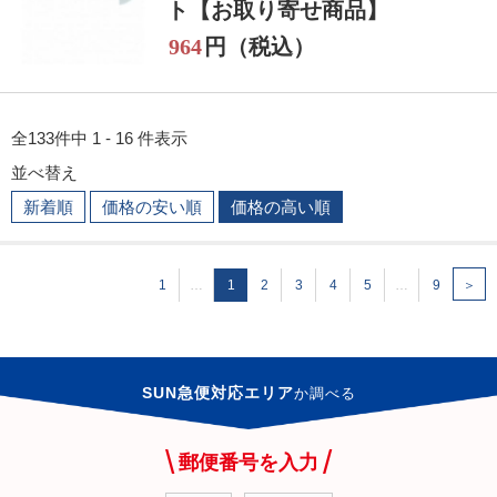
ト【お取り寄せ商品】
964
円（税込）
全133件中 1 - 16 件表示
並べ替え
新着順
価格の安い順
価格の高い順
1
…
1
2
3
4
5
…
9
＞
SUN急便対応エリア
か
調べる
郵便番号を入力