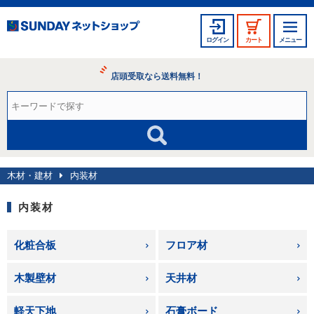
ログイン
カート
メニュー
店頭受取なら送料無料！
木材・建材
内装材
内装材
化粧合板
フロア材
木製壁材
天井材
軽天下地
石膏ボード