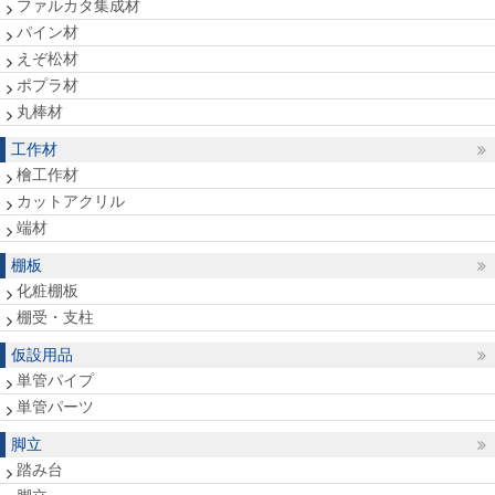
ファルカタ集成材
パイン材
えぞ松材
ポプラ材
丸棒材
工作材
檜工作材
カットアクリル
端材
棚板
化粧棚板
棚受・支柱
仮設用品
単管パイプ
単管パーツ
脚立
踏み台