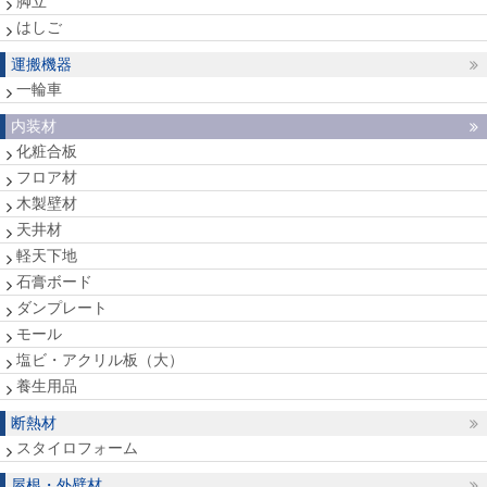
脚立
はしご
運搬機器
一輪車
内装材
化粧合板
フロア材
木製壁材
天井材
軽天下地
石膏ボード
ダンプレート
モール
塩ビ・アクリル板（大）
養生用品
断熱材
スタイロフォーム
屋根・外壁材