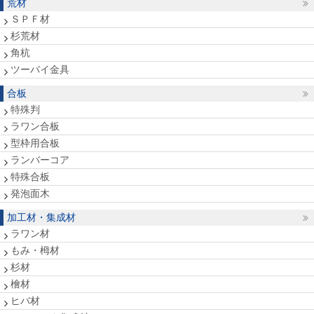
荒材
ＳＰＦ材
杉荒材
角杭
ツーバイ金具
合板
特殊判
ラワン合板
型枠用合板
ランバーコア
特殊合板
発泡面木
加工材・集成材
ラワン材
もみ・栂材
杉材
檜材
ヒバ材