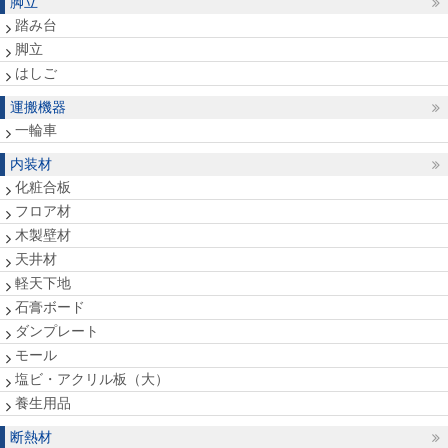
脚立
踏み台
脚立
はしご
運搬機器
一輪車
内装材
化粧合板
フロア材
木製壁材
天井材
軽天下地
石膏ボード
ダンプレート
モール
塩ビ・アクリル板（大）
養生用品
断熱材