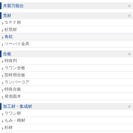
木製万能台
荒材
ＳＰＦ材
杉荒材
角杭
ツーバイ金具
合板
特殊判
ラワン合板
型枠用合板
ランバーコア
特殊合板
発泡面木
加工材・集成材
ラワン材
もみ・栂材
杉材