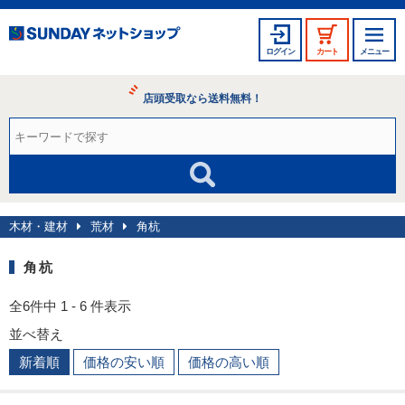
ログイン
カート
メニュー
店頭受取なら送料無料！
木材・建材
荒材
角杭
角杭
全6件中 1 - 6 件表示
並べ替え
新着順
価格の安い順
価格の高い順