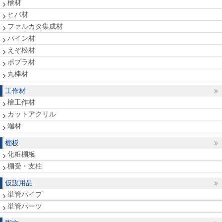
檜材
ヒバ材
ファルカタ集成材
パイン材
えぞ松材
ポプラ材
丸棒材
工作材
檜工作材
カットアクリル
端材
棚板
化粧棚板
棚受・支柱
仮設用品
単管パイプ
単管パーツ