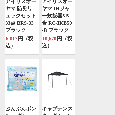
アイリスオー
アイリスオー
ヤマ 防災リ
ヤマ IHジャ
ュックセット
ー炊飯器5.5
33点 BRS-33
合 RC-IKB50
ブラック
-B ブラック
6,017
円（税
10,670
円（税
込）
込）
ぶんぶんポン
キャプテンス