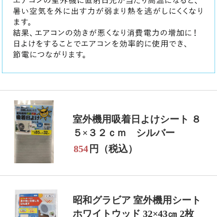
室外機用吸着日よけシート ８
５×３２ｃｍ シルバー
854
円（税込）
昭和グラビア 室外機用シート
ホワイトウッド 32×43㎝ 2枚