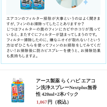
アース製薬 らくハピ エアコ
ン洗浄スプレーNextplus無香
性 420ml×2本パック
1,067
円（税込）