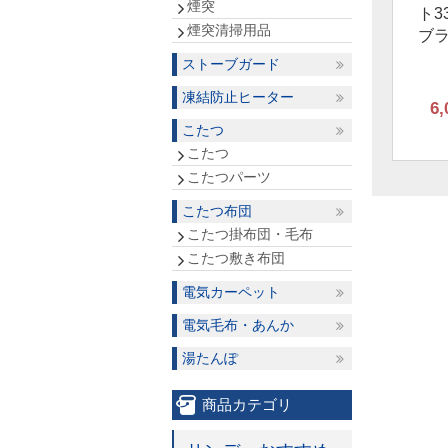
煙突
ト3
煙突清掃用品
ブ
ストーブガード
凍結防止ヒーター
6,
こたつ
こたつ
こたつパーツ
こたつ布団
こたつ掛布団・毛布
こたつ敷き布団
電気カーペット
電気毛布・あんか
湯たんぽ
商品カテゴリ