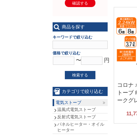
確認する
商品を探す
キーワードで絞り込む
価格で絞り込む
〜
円
検索する
コロナ
カテゴリで絞り込む
トーブ R
ークグ
電気ストーブ
温風式電気ストーブ
11,7
反射式電気ストーブ
パネルヒーター・オイル
ヒーター