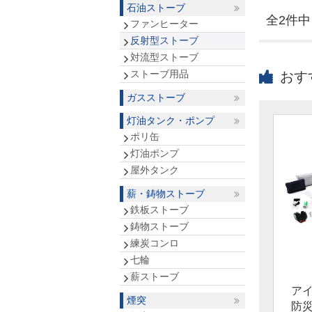
石油ストーブ
全2件中 
ファンヒーター
反射型ストーブ
対流型ストーブ
ストーブ用品
おす
ガスストーブ
灯油タンク・ポンプ
ポリ缶
灯油ポンプ
屋外タンク
薪・鋳物ストーブ
鉄板ストーブ
鋳物ストーブ
練炭コンロ
七輪
薪ストーブ
ア
煙突
防