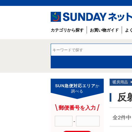
カテゴリから探す
お買い物ガイド
よ
暖房用品
SUN急便対応エリア
か
調べる
反
郵便番号を入力
全2件中 
-