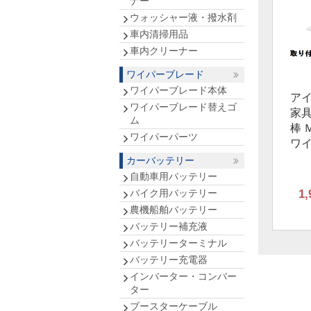
ナー
ウォッシャー液・撥水剤
車内清掃用品
車内クリーナー
ワイパーブレード
ワイパーブレード本体
ア
ワイパーブレード替えゴ
家
ム
棒 Ｍ
ワイパーパーツ
ワ
カーバッテリー
自動車用バッテリー
バイク用バッテリー
1,
農機船舶バッテリー
バッテリー補充液
バッテリーターミナル
バッテリー充電器
インバーター・コンバー
ター
ブースターケーブル