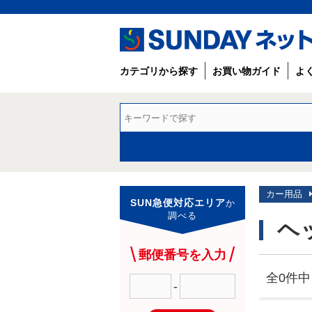
カテゴリから探す
お買い物ガイド
よ
カー用品
SUN急便対応エリア
か
調べる
ヘ
郵便番号を入力
全0件中 
-