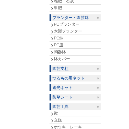
堆肥・石灰
単肥
プランター・園芸鉢
PCプランター
木製プランター
PC鉢
PC皿
陶器鉢
鉢カバー
園芸支柱
つるもの用ネット
遮光ネット
防草シート
園芸工具
鍬
立鎌
ホウキ・レーキ