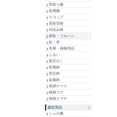
草取り鎌
収穫鎌
スコップ
高枝切鋏
刈込み鋏
掛矢・ツルハシ
鉈・斧
木柄・補修用品
ふるい
剪定のこ
収穫鋏
剪定鋏
盆栽鋏
収納ケース
移植ゴテ
移植クマデ
園芸用品
シュロ縄