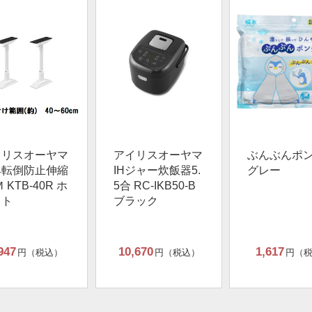
イリスオーヤマ
アイリスオーヤマ
ぶんぶんポ
具転倒防止伸縮
IHジャー炊飯器5.
グレー
 KTB-40R ホ
5合 RC-IKB50-B
イト
ブラック
947
10,670
1,617
円（税込）
円（税込）
円（