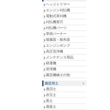
ヘッジトリマー
エンジン刈払機
電動式草刈機
刈払機替刃
刈払機パーツ
草焼バーナー
噴霧器・散布器
エンジンポンプ
高圧洗浄機
メンテナンス用品
耕運機
管理機
園芸機械その他
園芸用土
鹿沼土
赤玉土
黒土
腐葉土