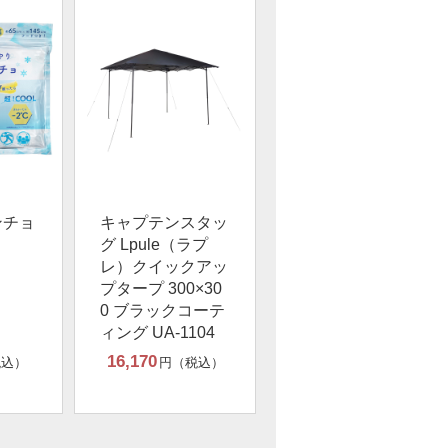
ンチョ
キャプテンスタッ
グ Lpule（ラプ
レ）クイックアッ
プタープ 300×30
0 ブラックコーテ
ィング UA-1104
16,170
税込）
円（税込）