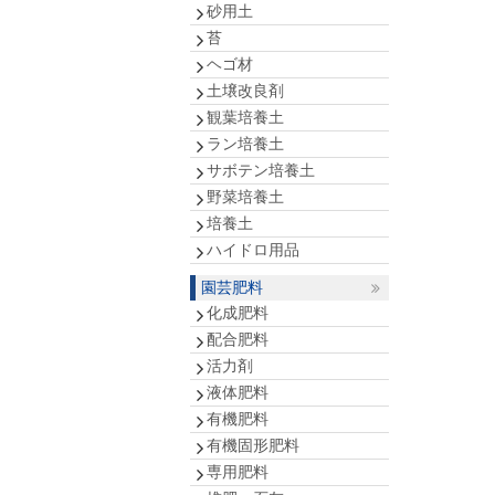
砂用土
苔
ヘゴ材
土壌改良剤
観葉培養土
ラン培養土
サボテン培養土
野菜培養土
培養土
ハイドロ用品
園芸肥料
化成肥料
配合肥料
活力剤
液体肥料
有機肥料
有機固形肥料
専用肥料