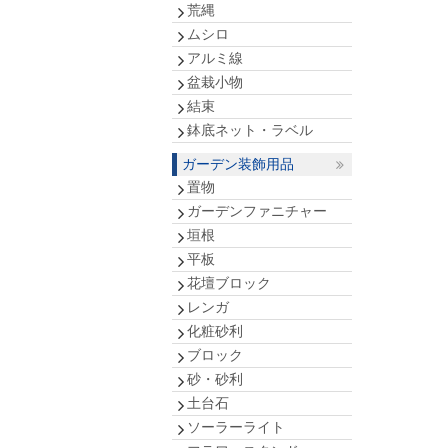
荒縄
ムシロ
アルミ線
盆栽小物
結束
鉢底ネット・ラベル
ガーデン装飾用品
置物
ガーデンファニチャー
垣根
平板
花壇ブロック
レンガ
化粧砂利
ブロック
砂・砂利
土台石
ソーラーライト