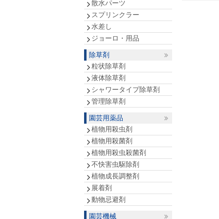
散水パーツ
スプリンクラー
水差し
ジョーロ・用品
除草剤
粒状除草剤
液体除草剤
シャワータイプ除草剤
管理除草剤
園芸用薬品
植物用殺虫剤
植物用殺菌剤
植物用殺虫殺菌剤
不快害虫駆除剤
植物成長調整剤
展着剤
動物忌避剤
園芸機械