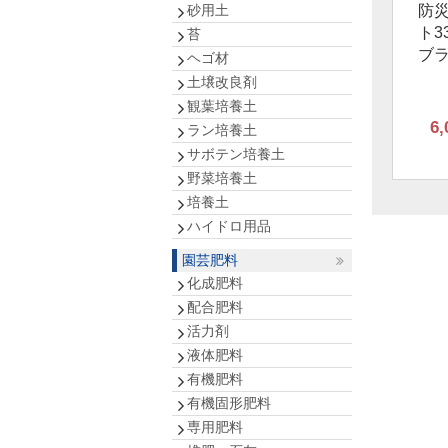
防
砂用土
ト3
苔
ブ
ヘゴ材
土壌改良剤
観葉培養土
6,
ラン培養土
サボテン培養土
野菜培養土
培養土
ハイドロ用品
園芸肥料
化成肥料
配合肥料
活力剤
液体肥料
有機肥料
有機固形肥料
専用肥料