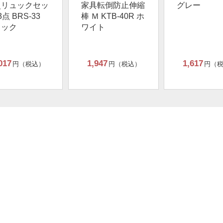
災リュックセッ
家具転倒防止伸縮
グレー
3点 BRS-33
棒 Ｍ KTB-40R ホ
ラック
ワイト
017
1,947
1,617
円（税込）
円（税込）
円（