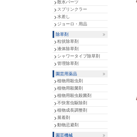
散水パーツ
スプリンクラー
水差し
ジョーロ・用品
除草剤
粒状除草剤
液体除草剤
シャワータイプ除草剤
管理除草剤
園芸用薬品
植物用殺虫剤
植物用殺菌剤
植物用殺虫殺菌剤
不快害虫駆除剤
植物成長調整剤
展着剤
動物忌避剤
園芸機械