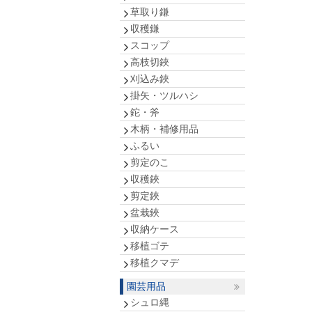
草取り鎌
収穫鎌
スコップ
高枝切鋏
刈込み鋏
掛矢・ツルハシ
鉈・斧
木柄・補修用品
ふるい
剪定のこ
収穫鋏
剪定鋏
盆栽鋏
収納ケース
移植ゴテ
移植クマデ
園芸用品
シュロ縄