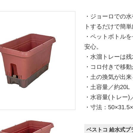
・ジョーロでの水
トするだけで簡単
・ペットボトルを
安心。
・水溜トレーは残
・コロ付きで移動
・土の換気が出来
・土容量／約20L
・水容量(トレー)
・寸法：50×31.5×
ベストコ 給水式プラン