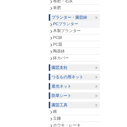
堆肥・石灰
単肥
プランター・園芸鉢
PCプランター
木製プランター
PC鉢
PC皿
陶器鉢
鉢カバー
園芸支柱
つるもの用ネット
遮光ネット
防草シート
園芸工具
鍬
立鎌
ホウキ・レーキ