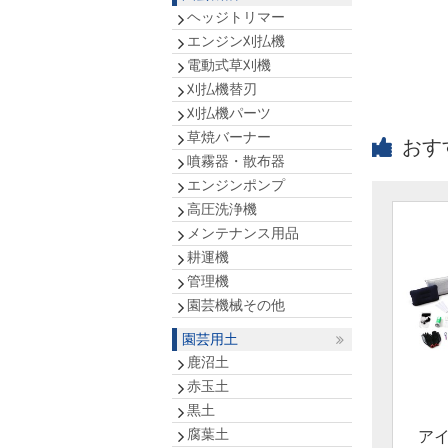
ヘッジトリマー
エンジン刈払機
電動式草刈機
刈払機替刃
刈払機パーツ
草焼バーナー
おす
噴霧器・散布器
エンジンポンプ
高圧洗浄機
メンテナンス用品
耕運機
管理機
園芸機械その他
園芸用土
鹿沼土
赤玉土
黒土
腐葉土
ア