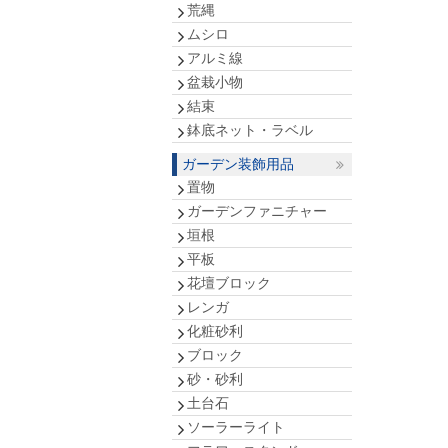
荒縄
ムシロ
アルミ線
盆栽小物
結束
鉢底ネット・ラベル
ガーデン装飾用品
置物
ガーデンファニチャー
垣根
平板
花壇ブロック
レンガ
化粧砂利
ブロック
砂・砂利
土台石
ソーラーライト