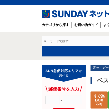
カテゴリから探す
お買い物ガイド
よ
園芸・ガー
SUN急便対応エリア
か
調べる
ベス
郵便番号を入力
すぐ楽
-
BOX
不可