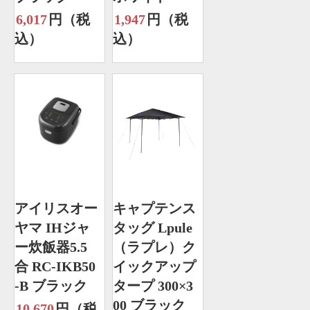
6,017
円（税
1,947
円（税
込）
込）
アイリスオー
キャプテンス
ヤマ IHジャ
タッグ Lpule
ー炊飯器5.5
（ラプレ）ク
合 RC-IKB50
イックアップ
-B ブラック
タープ 300×3
00 ブラック
10,670
円（税