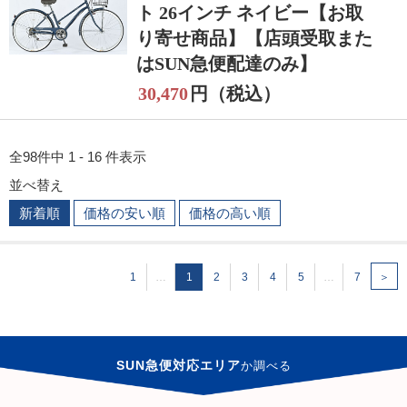
ト 26インチ ネイビー【お取
り寄せ商品】【店頭受取また
はSUN急便配達のみ】
30,470
円（税込）
全98件中 1 - 16 件表示
並べ替え
新着順
価格の安い順
価格の高い順
1
…
1
2
3
4
5
…
7
＞
SUN急便対応エリア
か
調べる