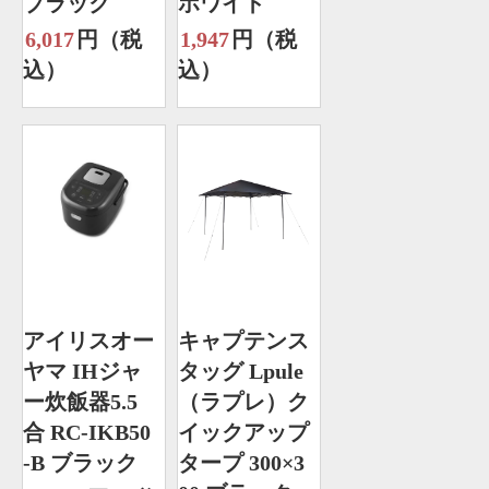
ブラック
ホワイト
6,017
円（税
1,947
円（税
込）
込）
アイリスオー
キャプテンス
ヤマ IHジャ
タッグ Lpule
ー炊飯器5.5
（ラプレ）ク
合 RC-IKB50
イックアップ
-B ブラック
タープ 300×3