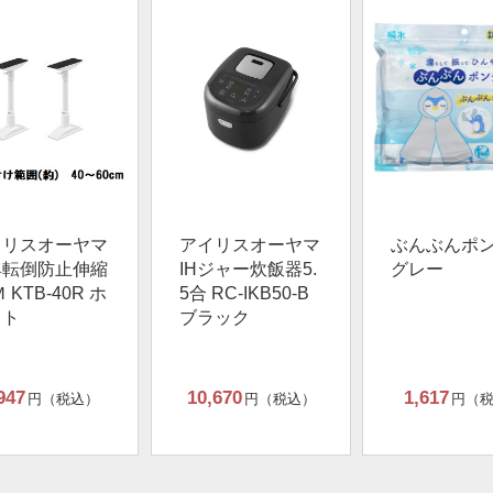
イリスオーヤマ
アイリスオーヤマ
ぶんぶんポ
具転倒防止伸縮
IHジャー炊飯器5.
グレー
 KTB-40R ホ
5合 RC-IKB50-B
イト
ブラック
947
10,670
1,617
円（税込）
円（税込）
円（