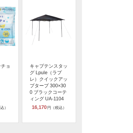
ンチョ
キャプテンスタッ
グ Lpule（ラプ
レ）クイックアッ
プタープ 300×30
0 ブラックコーテ
ィング UA-1104
16,170
税込）
円（税込）