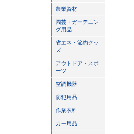
農業資材
園芸・ガーデニン
グ用品
省エネ・節約グッ
ズ
アウトドア・スポ
ーツ
空調機器
防犯用品
作業衣料
カー用品