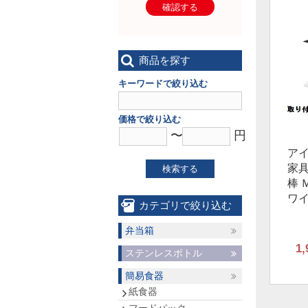
確認する
商品を探す
キーワードで絞り込む
価格で絞り込む
〜
円
ア
家
検索する
棒 Ｍ
ワ
カテゴリで絞り込む
弁当箱
1,
ステンレスボトル
簡易食器
紙食器