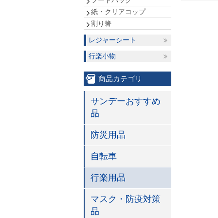
フードパック
紙・クリアコップ
割り箸
レジャーシート
行楽小物
商品カテゴリ
サンデーおすすめ
品
防災用品
自転車
行楽用品
マスク・防疫対策
品