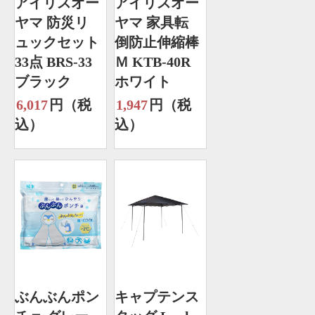
アイリスオー
アイリスオー
ヤマ 防災リ
ヤマ 家具転
ュックセット
倒防止伸縮棒
33点 BRS-33
Ｍ KTB-40R
ブラック
ホワイト
6,017
円（税
1,947
円（税
込）
込）
ぶんぶんポン
キャプテンス