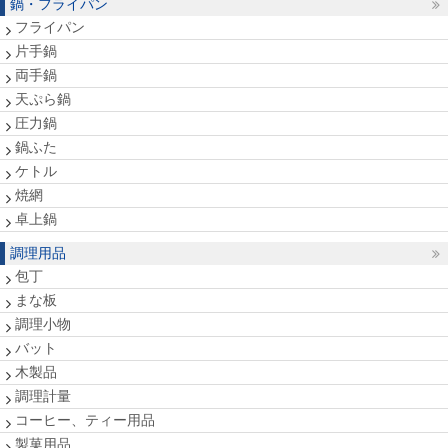
鍋・フライパン
フライパン
片手鍋
両手鍋
天ぷら鍋
圧力鍋
鍋ふた
ケトル
焼網
卓上鍋
調理用品
包丁
まな板
調理小物
バット
木製品
調理計量
コーヒー、ティー用品
製菓用品