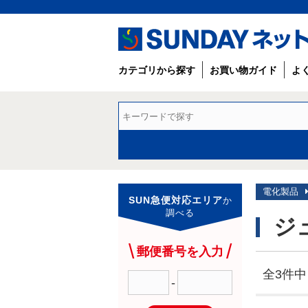
カテゴリから探す
お買い物ガイド
よ
電化製品
SUN急便対応エリア
か
調べる
ジ
郵便番号を入力
全3件中 
-