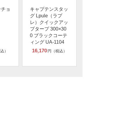
ンチョ
キャプテンスタッ
グ Lpule（ラプ
レ）クイックアッ
プタープ 300×30
0 ブラックコーテ
ィング UA-1104
16,170
税込）
円（税込）