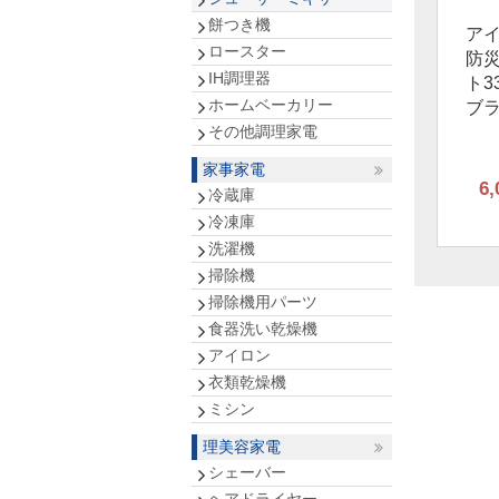
餅つき機
ア
ロースター
防
IH調理器
ト3
ホームベーカリー
ブ
その他調理家電
家事家電
6,
冷蔵庫
冷凍庫
洗濯機
掃除機
掃除機用パーツ
食器洗い乾燥機
アイロン
衣類乾燥機
ミシン
理美容家電
シェーバー