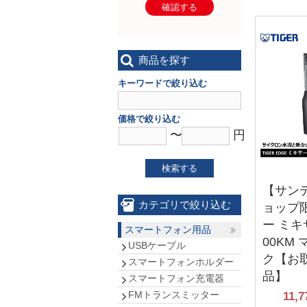
確認する
商品を探す
キーワードで絞り込む
価格で絞り込む
〜
円
検索する
【サン
カテゴリで絞り込む
ョップ
ー ミキサ
スマートフォン用品
00KM
USBケーブル
ク【お
スマートフォンホルダー
品】
スマートフォン充電器
FMトランスミッター
11,7