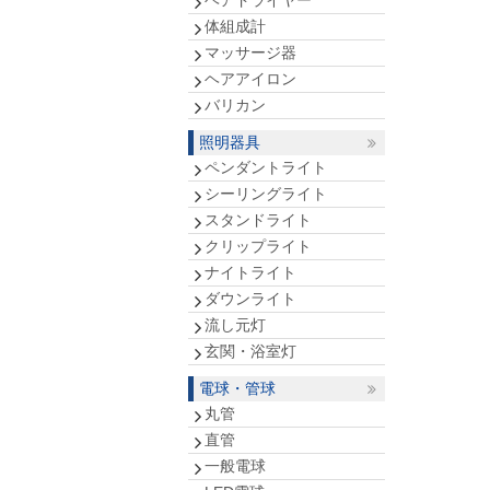
ヘアドライヤー
体組成計
マッサージ器
ヘアアイロン
バリカン
照明器具
ペンダントライト
シーリングライト
スタンドライト
クリップライト
ナイトライト
ダウンライト
流し元灯
玄関・浴室灯
電球・管球
丸管
直管
一般電球