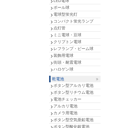
LED電球
ボール球
電球型蛍光灯
コンパクト蛍光ランプ
点灯管
ミニ電球・豆球
クリプトン電球
レフランプ・ビーム球
装飾用電球
街頭・耐震電球
ハロゲン球
乾電池
ボタン型アルカリ電池
ボタン型リチウム電池
電池チェッカー
アルカリ電池
カメラ用電池
ボタン型空気亜鉛電池
ボタン型酸化銀電池