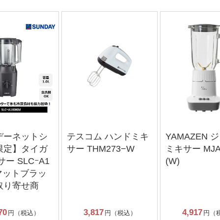
デーネットシ
テスコム ハンドミキ
YAMAZEN 
限定】タイガ
サー THM273−W
ミキサー MJA
ー SLCｰA1
(W)
 マットブラッ
取り寄せ商
70
3,817
4,917
円（税込）
円（税込）
円（