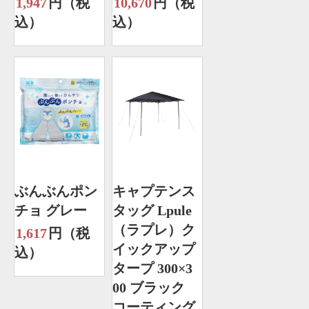
1,947
円（税
10,670
円（税
込）
込）
ぶんぶんポン
キャプテンス
チョ グレー
タッグ Lpule
（ラプレ）ク
1,617
円（税
イックアップ
込）
タープ 300×3
00 ブラック
コーティング