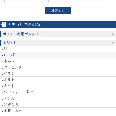
検索する
カテゴリで絞り込む
ポスト・宅配ボックス
ネジ・釘
釘
かさ釘
木ネジ
タッピング
小ネジ
ボルト
ナット
ワッシャー・座金
アンカー
建築金具
金折・隅金