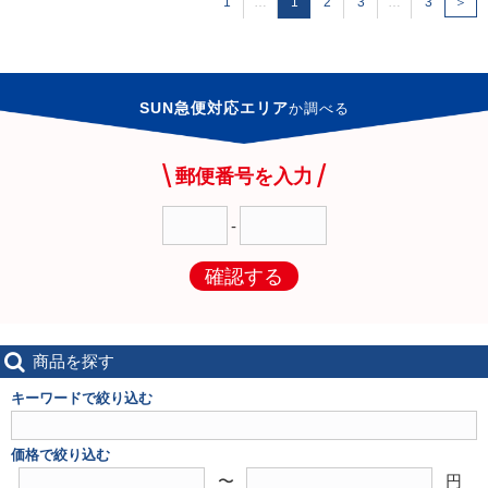
1
…
1
2
3
…
3
＞
SUN急便対応エリア
か
調べる
郵便番号を入力
-
確認する
商品を探す
キーワードで絞り込む
価格で絞り込む
〜
円