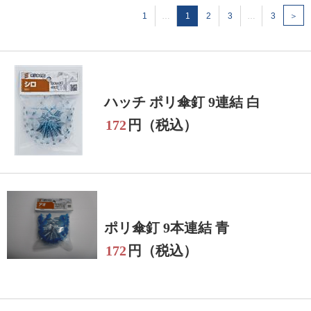
1
…
1
2
3
…
3
＞
ハッチ ポリ傘釘 9連結 白
172
円（税込）
ポリ傘釘 9本連結 青
172
円（税込）