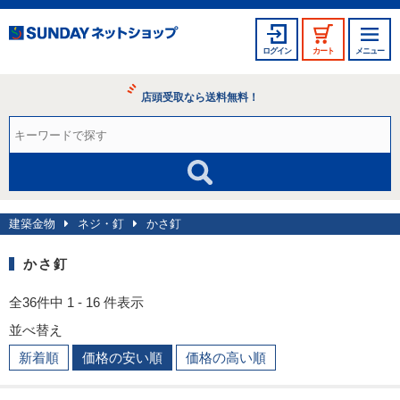
ログイン
カート
メニュー
店頭受取なら送料無料！
建築金物
ネジ・釘
かさ釘
かさ釘
全36件中 1 - 16 件表示
並べ替え
新着順
価格の安い順
価格の高い順